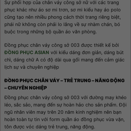
Sự phối hợp của chân váy công sở nữ với các trang
phục khác như áo sơ mi trơn, sơ mi kiểu hay áo polo
cũng tạo nên nhiều phong cách thời trang riêng biệt,
phái nữ không còn phải lo lắng về sự nhàm chán, bó
buộc trong những bộ quần áo văn phòng.
Đồng phục chân váy công sở 003 được thiết kế bởi
ĐỒNG PHỤC ASIAN
với kiểu dáng đơn giản, dáng bút
chì, dáng chữ A có độ dài qua gối mang đến cảm giác
lịch sự và chuyên nghiệp
ĐỒNG PHỤC CHÂN VÁY – TRẺ TRUNG – NĂNG ĐỘNG
– CHUYÊN NGHIỆP
Đồng phục chân váy công sở 003 với đường may khéo
léo, sắc sảo, mang đến sự hoàn hảo cho sản phẩm. Đội
ngũ nhân viên may trên 20 năm kinh nghiệm nên bạn
hoàn toàn tự tin với form quần áo đồng phục vừa vặn,
tôn được vóc dáng trẻ trung, năng động.