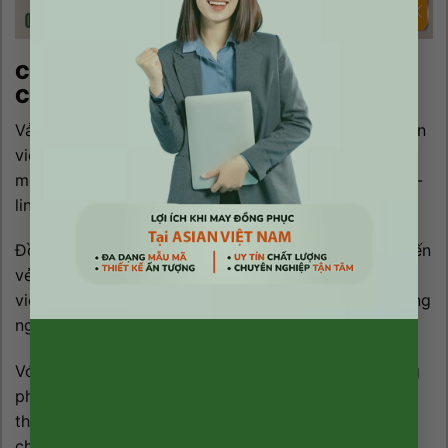
CHẤT LƯỢNG ĐỒNG PHỤC CHÂN VÁY
CÔNG SỞ 003
Vải thông thoáng và co giãn tạo sự linh hoạt cho nhân
viên trong các hoạt động công việc hàng ngày. Mẫu
mã của chân váy công sở thường có kiểu dáng cắt A-
line hoặc xòe nhẹ, tạo nên sự nữ tính và dịu dàng.
Đồng phục chân váy công sở 003 không chỉ mang đến
vẻ ngoài lịch sự và chuyên nghiệp mà còn giúp nhân
viên cảm thấy tự tin và thoải mái trong công việc hàng
ngày.
Với sự kết hợp giữa phong cách và tính thực tế, đồng
phục chân váy công sở 003 là lựa chọn không thể
thiếu cho doanh nghiệp muốn tạo dựng hình ảnh
chuyên nghiệp và thể hiện đẳng cấp.