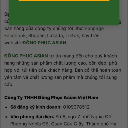
01:2017/BCT.
Bạn có thể đến trực tiếp tại cửa hàng trên hệ thống
của
ĐỒNG PHỤC ASIAN
, hoặc đặt mua trên các trang
bán hàng của công ty chúng tôi như:
Fanpage
Facebook
, Shopee, Lazada, Tiktok, hay trên
website
ĐỒNG PHỤC ASIAN
.
ĐỒNG PHỤC ASIAN
tự tin mang đến cho quý khách
hàng những sản phẩm chất lượng cao, bền đẹp, phù
hợp với túi tiền của khách hàng. Bạn có thể hoàn toàn
yên tâm về chất lượng sản phẩm mà chúng tôi cung
cấp.
Công Ty TNHH Đồng Phục Asian Việt Nam
Số đăng ký kinh doanh:
0109378512
Văn phòng đại diện
: Số 6, ngõ 7 phố Nghĩa Đô,
Phường Nghĩa Đô, Quận Cầu Giấy, Thành phố Hà